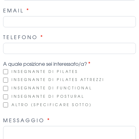
e
l
EMAIL
*
T
e
a
TELEFONO
*
m
A quale posizione sei interessato/a?
*
INSEGNANTE DI PILATES
INSEGNANTE DI PILATES ATTREZZI
INSEGNANTE DI FUNCTIONAL
INSEGNANTE DI POSTURAL
ALTRO (SPECIFICARE SOTTO)
ALTRO (SPECIFICARE SOTTO)
MESSAGGIO
*