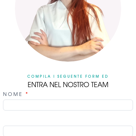
COMPILA I SEGUENTE FORM ED
ENTRA NEL NOSTRO TEAM
NOME
*
E
n
t
r
a
n