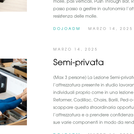
molle, pali verticali, Push Through Bar,
passo passo a gestire in autonomia l’a
resistenza delle molle.
DOJOADM
MARZO 14, 2025
MARZO 14, 2025
Semi-privata
(Max 3 persone) La Lezione Semi-privata
l’attrezzatura presente in studio lavoran
individuali proprio come in una lezione
Reformer, Cadillac, Chairs, Barili, Ped-o
scappare questa straordinaria opportun
l’attrezzatura e a prendere confidenza 
sue varie componenti in modo da rend