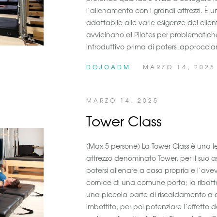
l’allenamento con i grandi attrezzi. È
adattabile alle varie esigenze del clien
avvicinano al Pilates per problematiche
introduttivo prima di potersi approcci
DOJOADM
MARZO 14, 2025
MARZO 14, 2025
Tower Class
(Max 5 persone) La Tower Class è una l
attrezzo denominato Tower, per il suo a
potersi allenare a casa propria e l’avev
cornice di una comune porta; la ribatte
una piccola parte di riscaldamento a co
imbottito, per poi potenziare l’effetto 