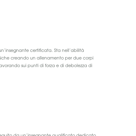
n’insegnante certificata. Sta nell’abilità
fisiche creando un allenamento per due corpi
ra lavorando sui punti di forza e di debolezza di
seguito da un’insegnante qualificato dedicato